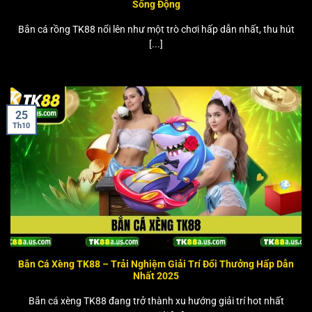
Sống Động
Bắn cá rồng TK88 nổi lên như một trò chơi hấp dẫn nhất, thu hút
[...]
25
Th10
Bắn Cá Xèng TK88 – Trải Nghiệm Giải Trí Đổi Thưởng Hấp Dẫn
Nhất 2025
Bắn cá xèng TK88 đang trở thành xu hướng giải trí hot nhất