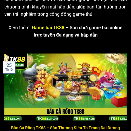
chương trình khuyến mãi hấp dẫn, giúp bạn tận hưởng trọn
vẹn trải nghiệm trong cộng đồng game thủ.
Xem thêm:
Game bài TK88
– Sân chơi game bài online
trực tuyến đa dạng và hấp dẫn
25
Th10
Bắn Cá Rồng TK88 – Săn Thưởng Siêu To Trong Đại Dương