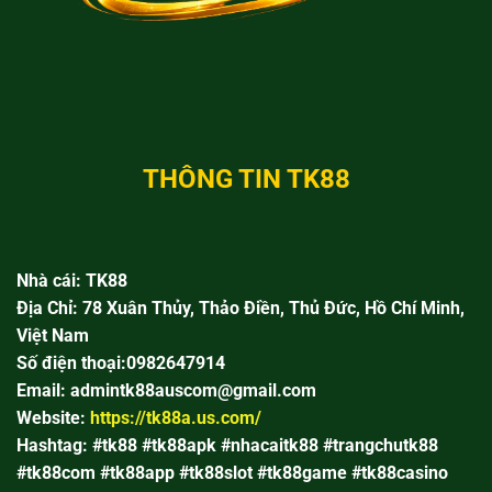
THÔNG TIN TK88
Nhà cái: TK88
Địa Chỉ:
78 Xuân Thủy, Thảo Điền, Thủ Đức, Hồ Chí Minh,
Việt Nam
Số điện thoại:
0982647914
Email:
admintk88auscom@gmail.com
Website:
https://tk88a.us.com/
Hashtag:
#tk88 #tk88apk #nhacaitk88 #trangchutk88
#tk88com #tk88app #tk88slot #tk88game #tk88casino