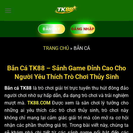
Bỏ
qua
nội
dung
ĐĂNG KÝ
ĐĂNG NHẬP
TRANG CHỦ
»
BẮN CÁ
Bắn Cá TK88 – Sảnh Game Đỉnh Cao Cho
Người Yêu Thích Trò Chơi Thủy Sinh
Bắn cá TK88
là trò chơi giải trí trực tuyến thu hút đông đảo
người chơi nhờ sự hấp dẫn, đa dạng trò chơi và trải nghiệm
mượt mà.
TK88.COM
Được xem là sân chơi lý tưởng cho
những ai yêu thích các trò chơi thủy sinh, trò chơi này
không chỉ mang lại cảm giác giải trí mà còn mở ra cơ hội
nhận các phần thưởng giá trị. Trong bài viết này, chúng ta
sẽ khám phá chi tiết từ các sảnh game nổi bật đến các