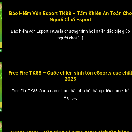
Bảo Hiểm Vốn Esport TK88 – Tấm Khiên An Toàn Cho
Người Chơi Esport
Bảo hiểm vốn Esport TK88 là chương trình hoàn tiền đặc biệt giúp
người chơi [...]
Free Fire TK88 – Cuộc chiến sinh tồn eSports cực chấ
2025
Free Fire TK88 là tựa game hot nhất, thu hút hàng triệu game thủ
Việt [...]