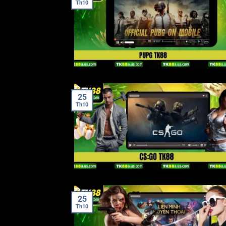
Th10
25
Th10
25
Th10