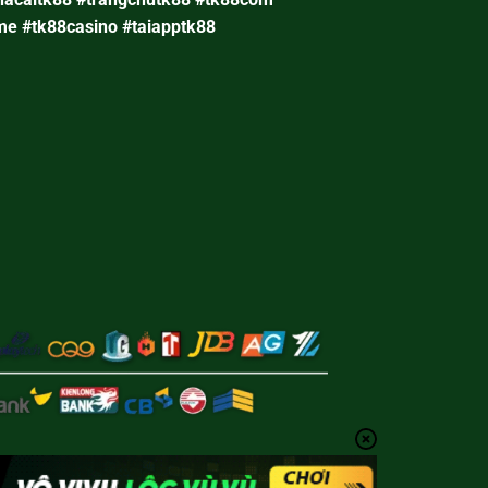
me #tk88casino #taiapptk88