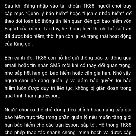
Sau khi đăng nhập vào tài khoản TK88, người chơi truy
cập mục “Quản lý bảo hiểm” hoặc “Lịch sử bảo hiểm” để
theo dõi toàn bộ thông tin liên quan đến gói bảo hiểm vốn
Esport của mình. Tại đây, hệ thống hiển thị chi tiết số trận
đã được bảo hiểm, thời hạn còn lại và trạng thái hoạt động
của từng gói.
Bên cạnh đó, TK88 còn hỗ trợ gửi thông báo tự động qua
email hoặc tin nhắn SMS mỗi khi có thay đổi quan trọng,
như sắp hết hạn gói bảo hiểm hoặc cần gia hạn. Nhờ vậy,
người chơi dễ dàng quản lý và đảm bảo quyền lợi bảo
hiểm luôn được duy trì liên tục, không bị gián đoạn trong
quá trình tham gia Esport.
Người chơi có thể chủ động điều chỉnh hoặc nâng cấp gói
bảo hiểm trực tiếp trong phần quản lý nếu muốn tăng giới
hạn bảo hiểm cho các trận Esport sắp tới. Hệ thống TK88
cho phép thao tác nhanh chóng, minh bạch và được cập