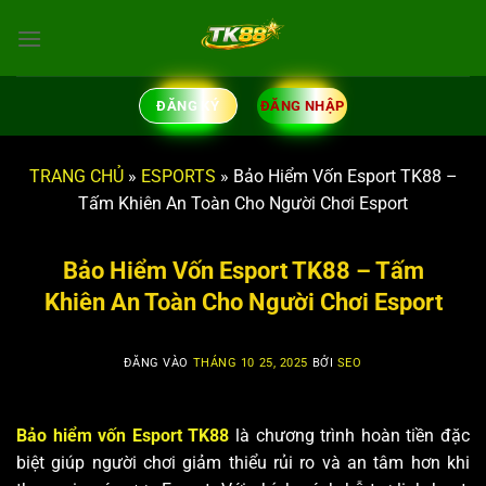
Bỏ
qua
nội
dung
ĐĂNG KÝ
ĐĂNG NHẬP
TRANG CHỦ
»
ESPORTS
»
Bảo Hiểm Vốn Esport TK88 –
Tấm Khiên An Toàn Cho Người Chơi Esport
Bảo Hiểm Vốn Esport TK88 – Tấm
Khiên An Toàn Cho Người Chơi Esport
ĐĂNG VÀO
THÁNG 10 25, 2025
BỞI
SEO
Bảo hiểm vốn Esport TK88
là chương trình hoàn tiền đặc
biệt giúp người chơi giảm thiểu rủi ro và an tâm hơn khi