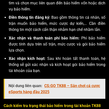
tìm và chọn mục liên quan đến bảo hiểm vốn hoặc dịch
vụ bảo hiểm.
Điền thông tin đăng ký:
Bao gồm thông tin cá nhân, số
trận muốn bảo hiểm, mức cược dự kiến,… Cần điền
thông tin một cách cẩn thận nhằm hạn chế nhầm lẫn.
Xác nhận và thanh toán phí bảo hiểm:
Phí bảo hiểm
được tính dựa trên số trận, mức cược và gói bảo hiểm
lựa chọn.
Xác nhận kích hoạt:
Sau khi hoàn tất thanh toán, hệ
thống sẽ gửi xác nhận và kích hoạt gói bảo hiểm trong
tài khoản của bạn.
Nội dung liên quan:
CS:GO TK88 – Sân chơi cá cược
eSports hàng đầu 2025
Cách kiểm tra trạng thái bảo hiểm trong tài khoản TK88