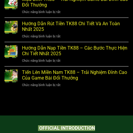
TK88
Đổi Thưởng
–
Chức năng bình luận bị tắt
ở
Link
Mậu
Chính
Binh
Hướng Dẫn Rút Tiền TK88 Chi Tiết Và An Toàn
Thức,
TK88
Hướng
Nhất 2025
–
Dẫn
Chức năng bình luận bị tắt
ở
Trải
Cài
Hướng
Nghiệm
Đặt
Dẫn
Hướng Dẫn Nạp Tiền TK88 – Các Bước Thực Hiện
Game
An
Rút
Bài
Chi Tiết Nhất 2025
Toàn
Tiền
Đỉnh
Nhất
Chức năng bình luận bị tắt
ở
TK88
Cao
2025
Hướng
Chi
Đổi
Dẫn
Tiến Lên Miền Nam TK88 – Trải Nghiệm Đỉnh Cao
Tiết
Thưởng
Nạp
Và
Của Game Bài Đổi Thưởng
Tiền
An
Chức năng bình luận bị tắt
ở
TK88
Toàn
Tiến
–
Nhất
Lên
Các
2025
Miền
Bước
Nam
Thực
TK88
Hiện
–
Chi
Trải
Tiết
Nghiệm
Nhất
OFFICIAL INTRODUCTION
Đỉnh
2025