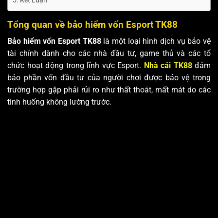
Kết Luận
Tổng quan về bảo hiểm vốn Esport TK88
Bảo hiểm vốn Esport TK88
là một loại hình dịch vụ bảo vệ
tài chính dành cho các nhà đầu tư, game thủ và các tổ
chức hoạt động trong lĩnh vực Esport.
Nhà cái TK88
đảm
bảo phần vốn đầu tư của người chơi được bảo vệ trong
trường hợp gặp phải rủi ro như thất thoát, mất mát do các
tình huống không lường trước.