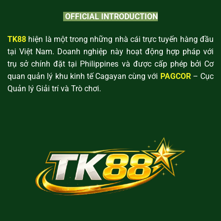
Trải
Tiết
Nghiệm
Nhất
OFFICIAL INTRODUCTION
Đỉnh
2025
Cao
Của
TK88
hiện là một trong những nhà cái trực tuyến hàng đầu
Game
tại Việt Nam. Doanh nghiệp này hoạt động hợp pháp với
Bài
trụ sở chính đặt tại Philippines và được cấp phép bởi Cơ
Đổi
Thưởng
quan quản lý khu kinh tế Cagayan cùng với
PAGCOR
– Cục
Quản lý Giải trí và Trò chơi.