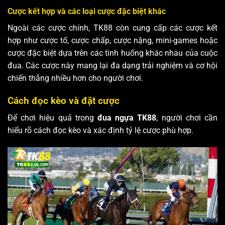
Cược kết hợp và các loại cược đặc biệt khác
Ngoài các cược chính, TK88 còn cung cấp các cược kết
hợp như cược tố, cược chấp, cược nặng, mini-games hoặc
cược đặc biệt dựa trên các tình huống khác nhau của cuộc
đua. Các cược này mang lại đa dạng trải nghiệm và cơ hội
chiến thắng nhiều hơn cho người chơi.
Cách đọc kèo và đặt cược
Để chơi hiệu quả trong
đua ngựa TK88
, người chơi cần
hiểu rõ cách đọc kèo và xác định tỷ lệ cược phù hợp.