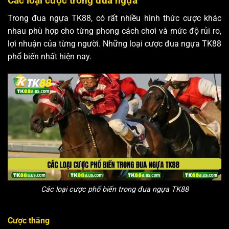
Các loại cược trong đua ngựa
Trong đua ngựa TK88, có rất nhiều hình thức cược khác
nhau phù hợp cho từng phong cách chơi và mức độ rủi ro,
lợi nhuận của từng người. Những loại cược đua ngựa TK88
phổ biến nhất hiện nay.
Các loại cược phổ biến trong đua ngựa TK88
Cược thắng