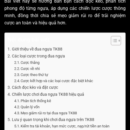
Bài viết này sẽ hướng dẫn bạn cách đọc kèo, phân tích
phong độ từng ngựa, áp dụng các chiến lược cược thông
minh, đồng thời chia sẻ mẹo giảm rủi ro để trải nghiệm
cược an toàn và hiệu quả hơn.
Nội dung bài viết
Giới thiệu về đua ngựa TK88
Các loại cược trong đua ngựa
Cược thắng
Cược về nhì
Cược theo thứ tự
Cược kết hợp và các loại cược đặc biệt khác
Cách đọc kèo và đặt cược
Chiến lược chơi đua ngựa TK88 hiệu quả
Phân tích thống kê
Quản lý vốn
Mẹo giảm rủi ro tại đua ngựa TK88
Lưu ý quan trọng khi chơi đua ngựa trên TK88
Kiểm tra tài khoản, hạn mức cược, nạp/rút tiền an toàn