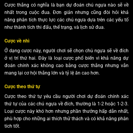
Cược thắng có nghĩa là bạn dự đoán chú ngựa nào sẽ về
nhất trong cuộc đua. Đơn giản nhưng cũng đòi hỏi khả
năng phân tích thực lực các chú ngựa dựa trên các yếu tố
như thành tích thi đấu, thể trạng, và lịch sử đua.
Cược về nhì
Ở dạng cược này, người chơi sẽ chọn chú ngựa sẽ về đích
ở vị trí thứ hai. Đây là loại cược phổ biến vì khả năng dự
đoán chính xác không cao bằng cược thắng nhưng vẫn
mang lại cơ hội thắng lớn và tỷ lệ ăn cao hơn.
Cược theo thứ tự
Cược theo thứ tự yêu cầu người chơi dự đoán chính xác
thứ tự của các chú ngựa về đích, thường là 1-2 hoặc 1-2-3.
Loại cược này khó hơn nhưng phần thưởng hấp dẫn nhất,
phù hợp cho những ai thích thử thách và có khả năng phân
tích tốt.