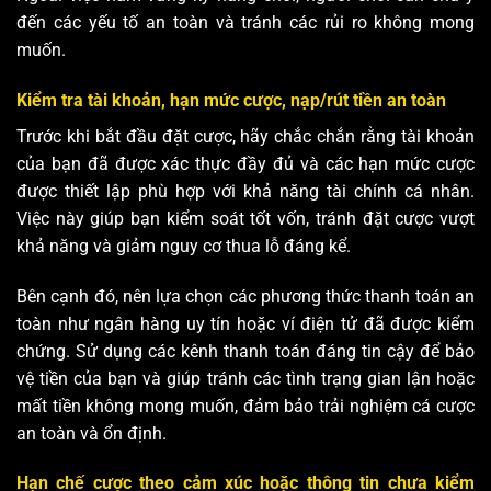
đến các yếu tố an toàn và tránh các rủi ro không mong
muốn.
Kiểm tra tài khoản, hạn mức cược, nạp/rút tiền an toàn
Trước khi bắt đầu đặt cược, hãy chắc chắn rằng tài khoản
của bạn đã được xác thực đầy đủ và các hạn mức cược
được thiết lập phù hợp với khả năng tài chính cá nhân.
Việc này giúp bạn kiểm soát tốt vốn, tránh đặt cược vượt
khả năng và giảm nguy cơ thua lỗ đáng kể.
Bên cạnh đó, nên lựa chọn các phương thức thanh toán an
toàn như ngân hàng uy tín hoặc ví điện tử đã được kiểm
chứng. Sử dụng các kênh thanh toán đáng tin cậy để bảo
vệ tiền của bạn và giúp tránh các tình trạng gian lận hoặc
mất tiền không mong muốn, đảm bảo trải nghiệm cá cược
an toàn và ổn định.
Hạn chế cược theo cảm xúc hoặc thông tin chưa kiểm